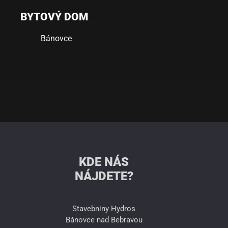
Predchádzajúci
Ďa
BYTOVÝ DOM
Bánovce
Bytový
dom
Bánovce
KDE NÁS
NÁJDETE?
Stavebniny Hydros
Bánovce nad Bebravou