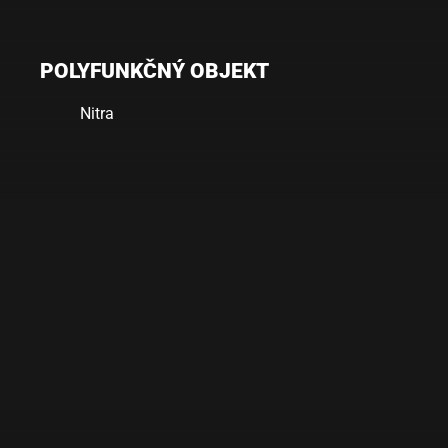
POLYFUNKČNÝ OBJEKT
Nitra
Polyfunkčný
objekt
Nitra