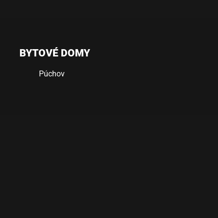
BYTOVÉ DOMY
Púchov
Bytové
domy
Púchov